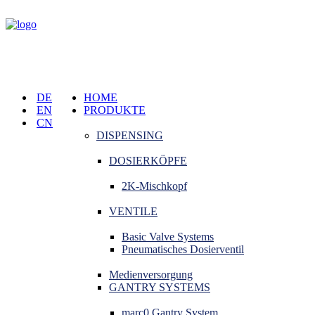
DE
HOME
EN
PRODUKTE
CN
DISPENSING
DOSIERKÖPFE
2K-Mischkopf
VENTILE
Basic Valve Systems
Pneumatisches Dosierventil
Medienversorgung
GANTRY SYSTEMS
marc0 Gantry System