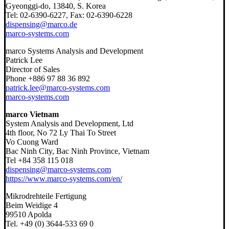
Gyeonggi-do, 13840, S. Korea
Tel: 02-6390-6227, Fax: 02-6390-6228
dispensing@marco.de
marco-systems.com
marco Systems Analysis and Development
Patrick Lee
Director of Sales
Phone +886 97 88 36 892
patrick.lee@marco-systems.com
marco-systems.com
marco Vietnam
System Analysis and Development, Ltd
4th floor, No 72 Ly Thai To Street
Vo Cuong Ward
Bac Ninh City, Bac Ninh Province, Vietnam
Tel +84 358 115 018
dispensing@marco-systems.com
https://www.marco-systems.com/en/
Mikrodrehteile Fertigung
Beim Weidige 4
99510 Apolda
Tel. +49 (0) 3644-533 69 0