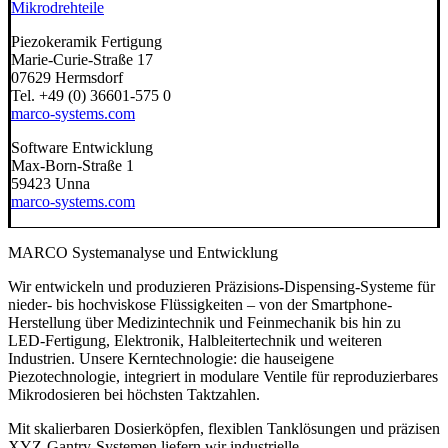
Mikrodrehteile
Piezokeramik Fertigung
Marie-Curie-Straße 17
07629 Hermsdorf
Tel. +49 (0) 36601-575 0
marco-systems.com
Software Entwicklung
Max-Born-Straße 1
59423 Unna
marco-systems.com
MARCO Systemanalyse und Entwicklung
Wir entwickeln und produzieren Präzisions-Dispensing-Systeme für
nieder- bis hochviskose Flüssigkeiten – von der Smartphone-
Herstellung über Medizintechnik und Feinmechanik bis hin zu
LED-Fertigung, Elektronik, Halbleitertechnik und weiteren
Industrien. Unsere Kerntechnologie: die hauseigene
Piezotechnologie, integriert in modulare Ventile für reproduzierbares
Mikrodosieren bei höchsten Taktzahlen.
Mit skalierbaren Dosierköpfen, flexiblen Tanklösungen und präzisen
XYZ-Gantry-Systemen liefern wir industrielle