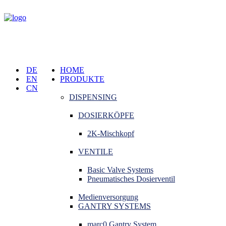
DE
HOME
EN
PRODUKTE
CN
DISPENSING
DOSIERKÖPFE
2K-Mischkopf
VENTILE
Basic Valve Systems
Pneumatisches Dosierventil
Medienversorgung
GANTRY SYSTEMS
marc0 Gantry System