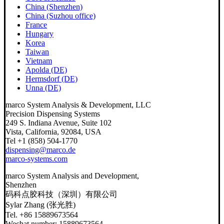
China (Shenzhen)
China (Suzhou office)
France
Hungary
Korea
Taiwan
Vietnam
Apolda (DE)
Hermsdorf (DE)
Unna (DE)
marco System Analysis & Development, LLC
Precision Dispensing Systems
249 S. Indiana Avenue, Suite 102
Vista, California, 92084, USA
Tel +1 (858) 504-1770
dispensing@marco.de
marco-systems.com
marco System Analysis and Development,
Shenzhen
码科点胶科技（深圳）有限公司
Sylar Zhang (张光胜)
Tel. +86 15889673564
Wechat number: 15889673564