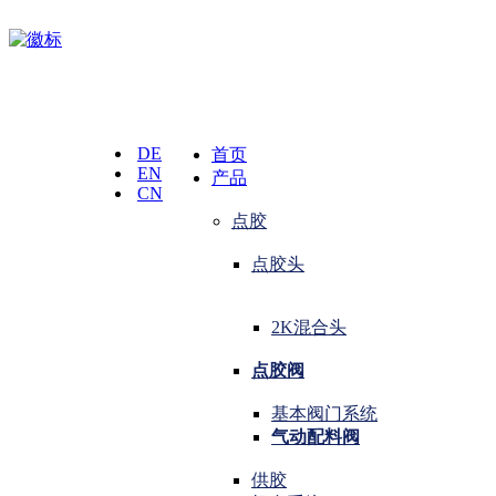
DE
首页
EN
产品
CN
点胶
点胶头
2K混合头
点胶阀
基本阀门系统
气动配料阀
供胶