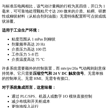
与标准压电阀相比，该气动计量阀的行程为其四倍，开口为 1
毫米，可可靠地处理颗粒尺寸达 200 微米的介质。粘稠、研磨
性或糊状材料（从粘合剂到油脂）无需特殊配置即可点状或线
状涂覆。
适用于工业生产环境：
粘度范围从 1 mPas 到糊状
剂量频率高达 20 Hz
介质压力高达 100 巴
工作压力 5–8 巴
介质温度高达 75 °C
许多系统需要额外的控制装置，而 mtv/pv/20a 气动阀则刻意保
持简单。它只需要
压缩空气和 24 V DC 触发信号
。无需单独
的控制单元。无需 HMI。无需专有接口。
对于系统集成而言，这意味着：
通过 PLC/SPS、机器人或数字 I/O 模块直接控制
减少布线和开关柜成本
更快地投入运行