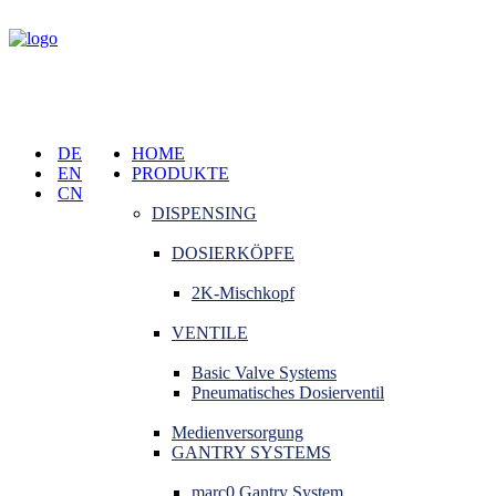
DE
HOME
EN
PRODUKTE
CN
DISPENSING
DOSIERKÖPFE
2K-Mischkopf
VENTILE
Basic Valve Systems
Pneumatisches Dosierventil
Medienversorgung
GANTRY SYSTEMS
marc0 Gantry System