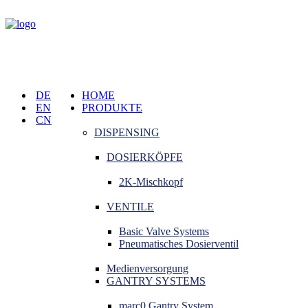
DE
HOME
EN
PRODUKTE
CN
DISPENSING
DOSIERKÖPFE
2K-Mischkopf
VENTILE
Basic Valve Systems
Pneumatisches Dosierventil
Medienversorgung
GANTRY SYSTEMS
marc0 Gantry System