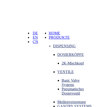
DE
HOME
EN
PRODUKTE
CN
DISPENSING
DOSIERKÖPFE
2K-Mischkopf
VENTILE
Basic Valve
Systems
Pneumatisches
Dosierventil
Medienversorgung
GANTRY SYSTEMS