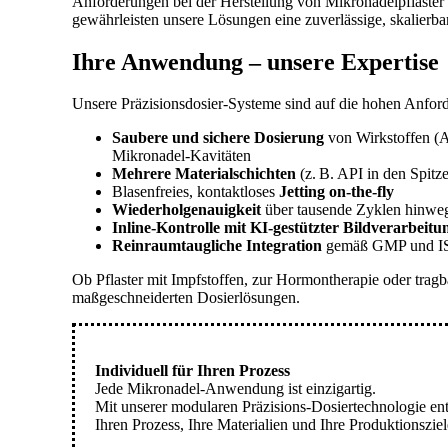
Anforderungen bei der Herstellung von Mikronadelpflaster 
gewährleisten unsere Lösungen eine zuverlässige, skalierba
Ihre Anwendung – unsere Expertise
Unsere Präzisionsdosier-Systeme sind auf die hohen Anfor
Saubere und sichere Dosierung
von Wirkstoffen (A
Mikronadel-Kavitäten
Mehrere Materialschichten
(z. B. API in den Spitz
Blasenfreies, kontaktloses
Jetting on-the-fly
Wiederholgenauigkeit
über tausende Zyklen hinwe
Inline-Kontrolle mit KI-gestützter Bildverarbeitu
Reinraumtaugliche Integration
gemäß GMP und I
Ob Pflaster mit Impfstoffen, zur Hormontherapie oder tragb
maßgeschneiderten Dosierlösungen.
Individuell für Ihren Prozess
Jede Mikronadel-Anwendung ist einzigartig.
Mit unserer modularen Präzisions-Dosiertechnologie e
Ihren Prozess, Ihre Materialien und Ihre Produktionsziel