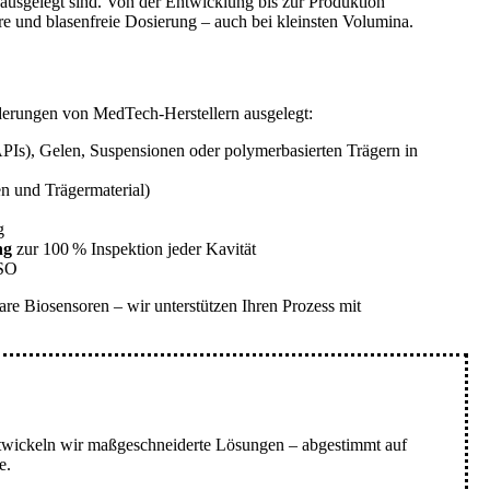
ausgelegt sind. Von der Entwicklung bis zur Produktion
re und blasenfreie Dosierung – auch bei kleinsten Volumina.
derungen von MedTech-Herstellern ausgelegt:
PIs), Gelen, Suspensionen oder polymerbasierten Trägern in
en und Trägermaterial)
g
ng
zur 100 % Inspektion jeder Kavität
SO
are Biosensoren – wir unterstützen Ihren Prozess mit
ntwickeln wir maßgeschneiderte Lösungen – abgestimmt auf
e.