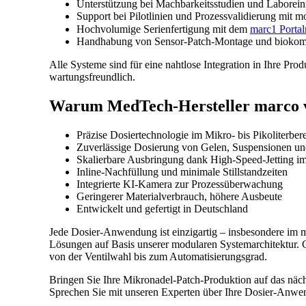
Unterstützung bei Machbarkeitsstudien und Laborei
Support bei Pilotlinien und Prozessvalidierung mit 
Hochvolumige Serienfertigung mit dem
marc1 Portal
Handhabung von Sensor-Patch-Montage und biokomp
Alle Systeme sind für eine nahtlose Integration in Ihre Pr
wartungsfreundlich.
Warum MedTech-Hersteller marco 
Präzise Dosiertechnologie im Mikro- bis Pikoliterber
Zuverlässige Dosierung von Gelen, Suspensionen un
Skalierbare Ausbringung dank High-Speed-Jetting im
Inline-Nachfüllung und minimale Stillstandzeiten
Integrierte KI-Kamera zur Prozessüberwachung
Geringerer Materialverbrauch, höhere Ausbeute
Entwickelt und gefertigt in Deutschland
Jede Dosier-Anwendung ist einzigartig – insbesondere im m
Lösungen auf Basis unserer modularen Systemarchitektur. 
von der Ventilwahl bis zum Automatisierungsgrad.
Bringen Sie Ihre Mikronadel-Patch-Produktion auf das näch
Sprechen Sie mit unseren Experten über Ihre Dosier-Anwe