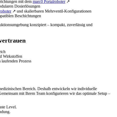
nrichtungen mit dem
marc0 Portalroboter
↗
modularen Dosierlösungen
roboter
↗ und skalierbaren Mehrventil-Konfigurationen
atiblen Beschichtungen
oduktionsumgebung konzipiert – kompakt, zuverlässig und
vertrauen
eich
d Wirkstoffen
 laufenden Prozess
edizinischen Bereich. Deshalb entwickeln wir individuelle
Gemeinsam mit Ihrem Team konfigurieren wir das optimale Setup –
ste Level.
ndung.