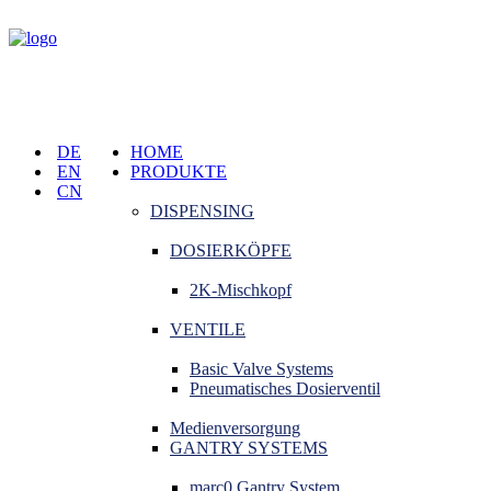
DE
HOME
EN
PRODUKTE
CN
DISPENSING
DOSIERKÖPFE
2K-Mischkopf
VENTILE
Basic Valve Systems
Pneumatisches Dosierventil
Medienversorgung
GANTRY SYSTEMS
marc0 Gantry System